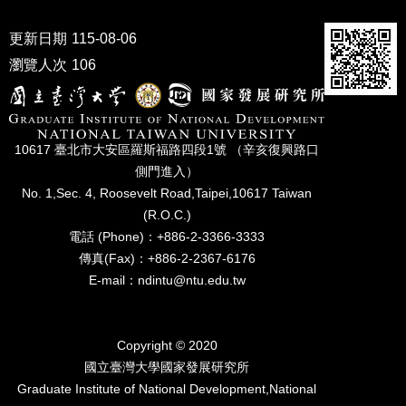
成
員
更新日期
115-08-06
瀏覽人次
106
博
士
班
碩
10617 臺北市⼤安區羅斯福路四段1號 （辛亥復興路⼝
士
側⾨進入）
班
No. 1,Sec. 4, Roosevelt Road,Taipei,10617 Taiwan
在
(R.O.C.)
職
電話 (Phone)：+886-2-3366-3333
專
傳真(Fax)：+886-2-2367-6176
班
E-mail：ndintu@ntu.edu.tw
學
術
研
Copyright © 2020
究
國立臺灣⼤學國家發展研究所
Graduate Institute of National Development,National
國