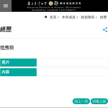
跳到主要內容區塊
進
首頁
本所成員
師資陣容
經歷
階
搜
尋
經歷
臺
大
首
頁
范秀羽
English
公
告
本
所
簡
介
本
回上一頁
回最上面
所