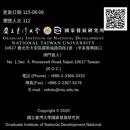
成
員
更新日期
115-08-06
瀏覽人次
112
博
士
班
碩
10617 臺北市⼤安區羅斯福路四段1號 （辛亥復興路⼝
士
側⾨進入）
班
No. 1,Sec. 4, Roosevelt Road,Taipei,10617 Taiwan
在
(R.O.C.)
職
電話 (Phone)：+886-2-3366-3333
專
傳真(Fax)：+886-2-2367-6176
班
E-mail：ndintu@ntu.edu.tw
學
術
研
Copyright © 2020
究
國立臺灣⼤學國家發展研究所
Graduate Institute of National Development,National
國