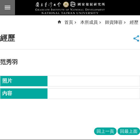
跳到主要內容區塊
進
首頁
本所成員
師資陣容
經歷
階
搜
尋
經歷
臺
大
首
頁
范秀羽
English
公
告
本
所
簡
介
本
回上一頁
回最上面
所