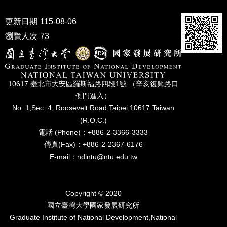
成
員
更新日期
115-08-06
瀏覽人次
73
博
士
班
碩
10617 臺北市⼤安區羅斯福路四段1號 （辛亥復興路⼝
士
側⾨進入）
班
No. 1,Sec. 4, Roosevelt Road,Taipei,10617 Taiwan
在
(R.O.C.)
職
電話 (Phone)：+886-2-3366-3333
專
傳真(Fax)：+886-2-2367-6176
班
E-mail：ndintu@ntu.edu.tw
學
術
研
Copyright © 2020
究
國立臺灣⼤學國家發展研究所
Graduate Institute of National Development,National
國