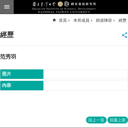
跳到主要內容區塊
進
首頁
本所成員
師資陣容
經歷
階
搜
尋
經歷
臺
大
首
頁
范秀羽
English
公
告
本
所
簡
介
本
回上一頁
回最上面
所