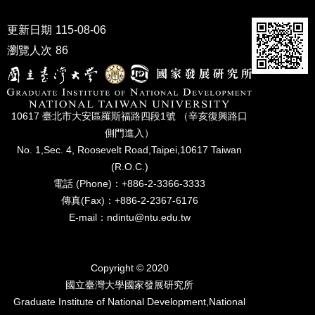
成
員
更新日期
115-08-06
瀏覽人次
86
博
士
班
碩
10617 臺北市⼤安區羅斯福路四段1號 （辛亥復興路⼝
士
側⾨進入）
班
No. 1,Sec. 4, Roosevelt Road,Taipei,10617 Taiwan
在
(R.O.C.)
職
電話 (Phone)：+886-2-3366-3333
專
傳真(Fax)：+886-2-2367-6176
班
E-mail：ndintu@ntu.edu.tw
學
術
研
Copyright © 2020
究
國立臺灣⼤學國家發展研究所
Graduate Institute of National Development,National
國