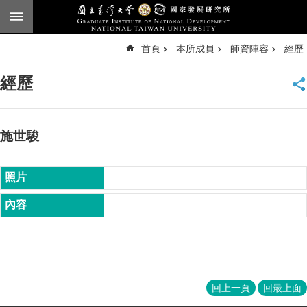
跳到主要內容區塊
進
首頁
本所成員
師資陣容
經歷
階
搜
尋
經歷
臺
大
首
頁
施世駿
English
公
告
本
所
簡
介
本
回上一頁
回最上面
所