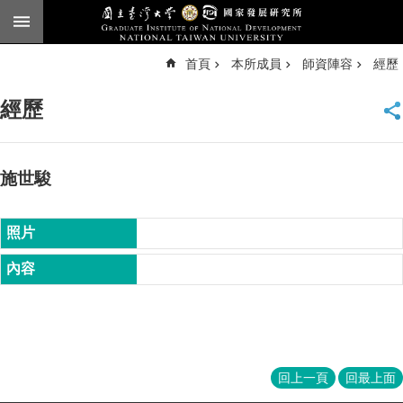
跳到主要內容區塊
進
首頁
本所成員
師資陣容
經歷
階
搜
尋
經歷
臺
大
首
頁
施世駿
English
公
告
本
所
簡
介
本
回上一頁
回最上面
所