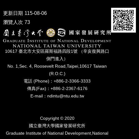
成
員
更新日期
115-08-06
瀏覽人次
73
博
士
班
碩
10617 臺北市⼤安區羅斯福路四段1號 （辛亥復興路⼝
士
側⾨進入）
班
No. 1,Sec. 4, Roosevelt Road,Taipei,10617 Taiwan
在
(R.O.C.)
職
電話 (Phone)：+886-2-3366-3333
專
傳真(Fax)：+886-2-2367-6176
班
E-mail：ndintu@ntu.edu.tw
學
術
研
Copyright © 2020
究
國立臺灣⼤學國家發展研究所
Graduate Institute of National Development,National
國