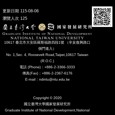
成
員
更新日期
115-08-06
瀏覽人次
125
博
士
班
碩
10617 臺北市⼤安區羅斯福路四段1號 （辛亥復興路⼝
士
側⾨進入）
班
No. 1,Sec. 4, Roosevelt Road,Taipei,10617 Taiwan
在
(R.O.C.)
職
電話 (Phone)：+886-2-3366-3333
專
傳真(Fax)：+886-2-2367-6176
班
E-mail：ndintu@ntu.edu.tw
學
術
研
Copyright © 2020
究
國立臺灣⼤學國家發展研究所
Graduate Institute of National Development,National
國