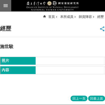
跳到主要內容區塊
進
首頁
本所成員
師資陣容
經歷
階
搜
尋
經歷
臺
大
首
頁
施世駿
English
公
告
本
所
簡
介
本
回上一頁
回最上面
所