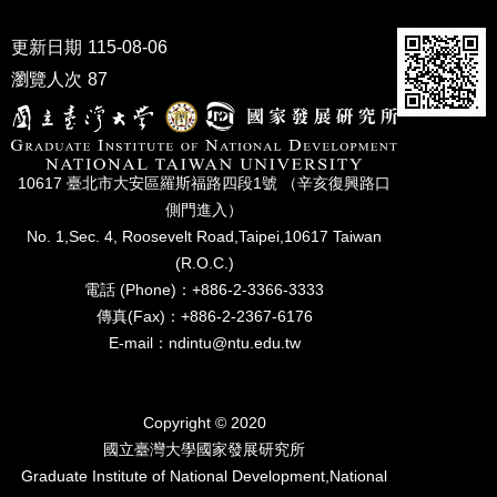
成
員
更新日期
115-08-06
瀏覽人次
87
博
士
班
碩
10617 臺北市⼤安區羅斯福路四段1號 （辛亥復興路⼝
士
側⾨進入）
班
No. 1,Sec. 4, Roosevelt Road,Taipei,10617 Taiwan
在
(R.O.C.)
職
電話 (Phone)：+886-2-3366-3333
專
傳真(Fax)：+886-2-2367-6176
班
E-mail：ndintu@ntu.edu.tw
學
術
研
Copyright © 2020
究
國立臺灣⼤學國家發展研究所
Graduate Institute of National Development,National
國