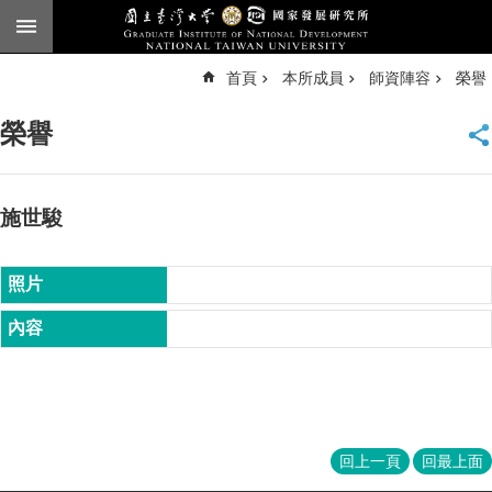
跳到主要內容區塊
進
首頁
本所成員
師資陣容
榮譽
階
搜
尋
榮譽
臺
大
首
頁
施世駿
English
公
告
本
所
簡
介
本
回上一頁
回最上面
所