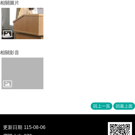
家
相關圖片
發
展
研
究
期
刊
口
相關影音
試
專
區
所
學
會
回上一頁
回最上面
更新日期
115-08-06