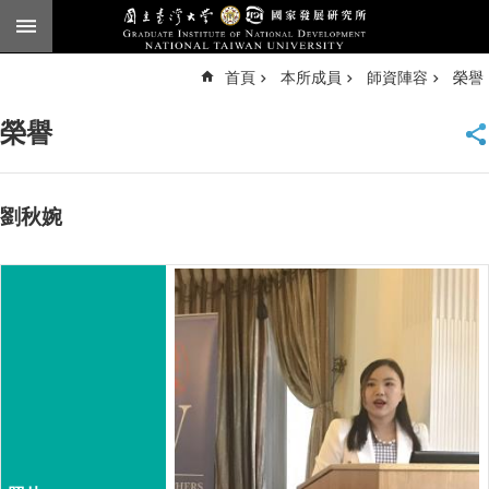
跳到主要內容區塊
進
首頁
本所成員
師資陣容
榮譽
階
搜
尋
榮譽
臺
大
首
頁
劉秋婉
English
公
告
本
所
簡
介
本
所