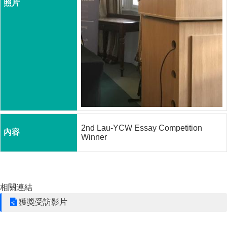
成
員
博
士
班
碩
士
班
在
2nd Lau-YCW Essay Competition
職
Winner
專
班
學
術
相關連結
研
究
獲獎受訪影片
國