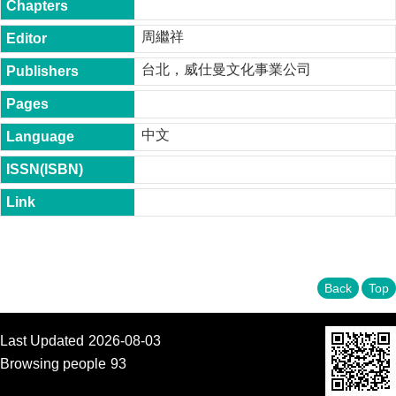
t
y
周繼祥
P
台北，威仕曼文化事業公司
h
.
D
.
中文
P
r
o
g
r
a
m
M
.
Back
Top
A
.
P
Last Updated
2026-08-03
r
o
Browsing people
93
g
r