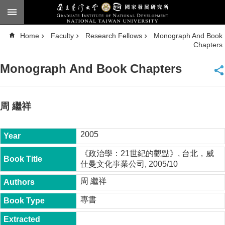
Skip to main content
A
Home
Faculty
Research Fellows
Monograph And Book
d
v
Chapters
a
n
c
Monograph And Book Chapters
e
d
S
e
a
周 繼祥
r
c
h
2005
National
Taiwan
《政治學：21世紀的觀點》, 台北，威
University
仕曼文化事業公司, 2005/10
Chinese
周 繼祥
F
a
專書
c
u
l