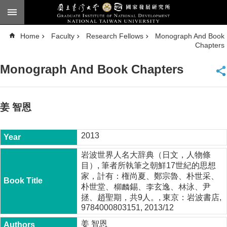
Skip to main content
A
Home
Faculty
Research Fellows
Monograph And Book
d
v
Chapters
a
n
c
Monograph And Book Chapters
e
d
S
e
a
姜 智恩
r
c
h
2013
National
Taiwan
岩波世界人名大辞典（日文，人物條
University
目）, 筆者所執筆之朝鮮17世紀的思想
Chinese
家，計有：権尚夏、鄭宗魯、朴世采、
朴世堂、柳麟錫、李玄逸、林泳、尹
F
a
拯、趙聖期，共9人。, 東京：岩波書店,
c
9784000803151, 2013/12
u
l
姜 智恩