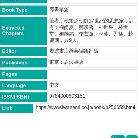
t
y
專書單篇
P
筆者所執筆之朝鮮17世紀的思想家，計
h
有：権尚夏、鄭宗魯、朴世采、朴世
.
堂、柳麟錫、李玄逸、林泳、尹拯、趙
D
聖期，共9人。
.
P
岩波書店辞典編集部編
r
o
東京：岩波書店
g
r
a
m
中文
M
9784000803151
.
A
https://www.iwanami.co.jp/book/b256659.html
.
P
r
o
g
r