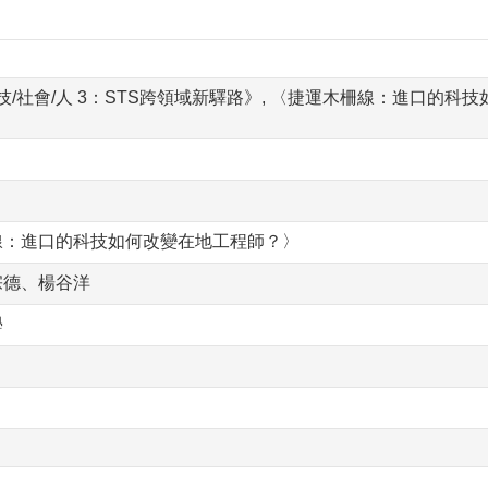
科技/社會/人 3：STS跨領域新驛路》, 〈捷運木柵線：進口的科技
線：進口的科技如何改變在地工程師？〉
宗德、楊谷洋
學