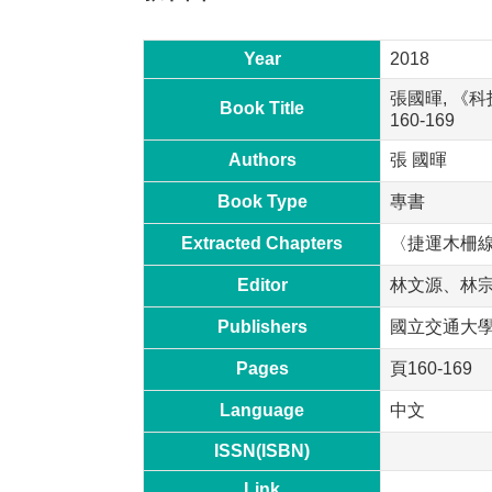
Year
2018
張國暉, 《
Book Title
160-169
Authors
張 國暉
Book Type
專書
Extracted Chapters
〈捷運木柵
Editor
林文源、林
Publishers
國立交通大
Pages
頁160-169
Language
中文
ISSN(ISBN)
Link