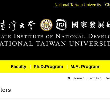
National Taiwan University
Ch
Faculty
Ph.D.Program
M.A. Program
Home
Faculty
Res
ters