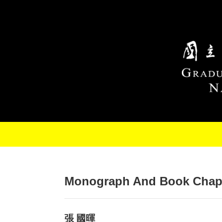
Skip to main content
Monograph And Book Chap
張 國暉