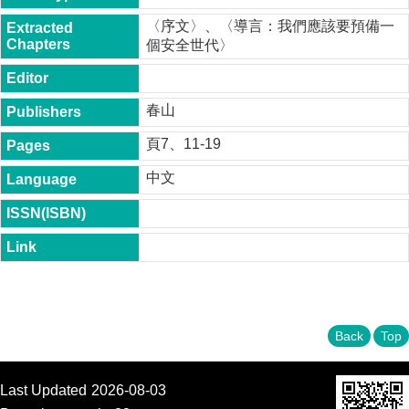
t
〈序文〉、〈導言：我們應該要預備一
y
個安全世代〉
P
h
.
D
春山
.
P
頁7、11-19
r
o
中文
g
r
a
m
M
.
A
.
Back
Top
P
r
o
g
Last Updated
2026-08-03
r