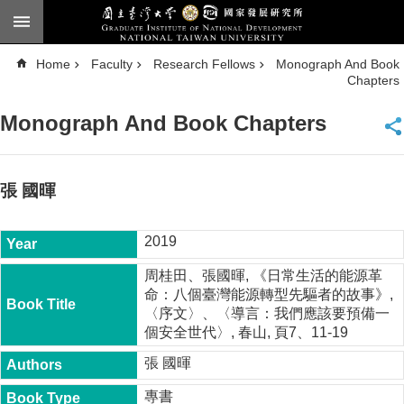
Skip to main content
A
Home
Faculty
Research Fellows
Monograph And Book
d
v
Chapters
a
n
c
Monograph And Book Chapters
e
d
S
e
a
張 國暉
r
c
h
2019
National
Taiwan
周桂田、張國暉, 《日常生活的能源革
University
命：八個臺灣能源轉型先驅者的故事》,
Chinese
〈序文〉、〈導言：我們應該要預備一
個安全世代〉, 春山, 頁7、11-19
F
a
張 國暉
c
u
專書
l