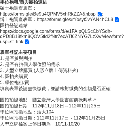
學位袍租/買與團拍連結
成
碩士袍調查表單：
員
https://forms.gle/Be9u4QPMV5xhRkZZA&nbsp
;
博士袍調查表單：
https://forms.gle/xrYosyt5vYAN4hCL8
博
團拍登記連結：
士
https://docs.google.com/forms/d/e/1FAIpQLScCbYSdh-
班
dPD8B18fkrn8QOV5tld2fNtr7ecATf6ZNYG7LzXw/viewform?
usp=sf_link
碩
士
表單登記主要項目
班
1. 是否參與團拍
2. 是否有拍個人學位照的需求
在
3. 人型立牌購買 (人形立牌上傳資料夾)
職
4. 團拍夾購買
專
5. 學位袍租/買
班
填寫表單後請盡快繳費，並請核對繳費的金額是否正確
學
團拍拍攝地點：國立臺灣大學圖書館前振興草坪
術
團拍拍攝日期：112年11月18日～112年11月25日
研
學位照拍攝地點：活大104
究
學位照拍攝日期：112年11月17日～112年11月25日
人型立牌檔案上傳日期為：10/11-10/20
國