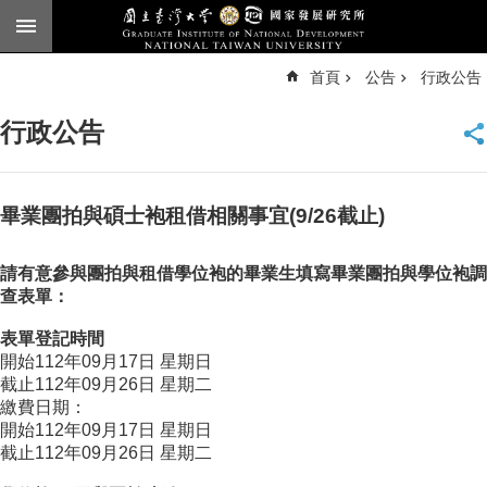
跳到主要內容區塊
進
首頁
公告
行政公告
階
搜
尋
行政公告
臺
大
首
頁
畢業團拍與碩士袍租借相關事宜(9/26截止)
English
請有意參與團拍與租借學位袍的畢業生填寫畢業團拍與學位袍調
公
查表單：
告
表單登記時間
本
開始112年09月17日 星期日
所
截止112年09月26日 星期二
簡
繳費日期：
介
開始112年09月17日 星期日
截止112年09月26日 星期二
本
所