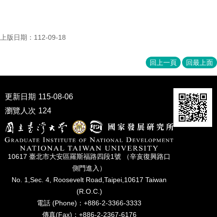
家
發
展
研
上版日期：112-09-18
究
期
回上一頁
回最上面
刊
口
試
更新日期
115-08-06
專
瀏覽人次
124
區
所
學
會
10617 臺北市⼤安區羅斯福路四段1號 （辛亥復興路⼝
側⾨進入）
No. 1,Sec. 4, Roosevelt Road,Taipei,10617 Taiwan
(R.O.C.)
電話 (Phone)：+886-2-3366-3333
傳真(Fax)：+886-2-2367-6176