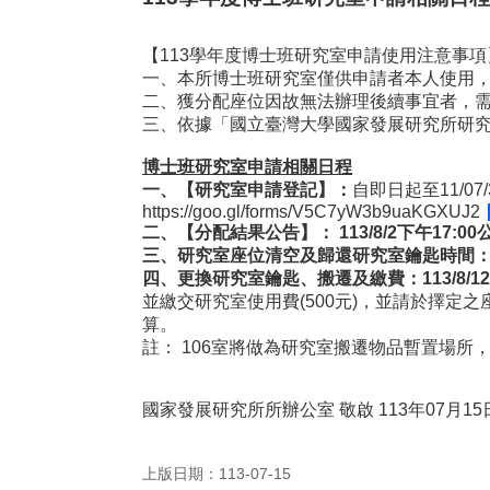
【113學年度博士班研究室申請使用注意事項
一、本所博士班研究室僅供申請者本人使用
二、獲分配座位因故無法辦理後續事宜者，
三、依據「國立臺灣大學國家發展研究所研
博士班研究室申請相關日程
一、【研究室申請登記】：
自即日起至11/
https://goo.gl/forms/V5C7yW3b9uaKGXUJ2
二、【分配結果公告】：
113/8/2
下午
17:00
三、研究室座位清空及歸還研究室鑰匙時間
四
、更換研究室鑰匙、搬遷及繳費：
113/8/12
並繳交研究室使用費(500元)，並請於擇
算。
註： 106室將做為研究室搬遷物品暫置場所，搬
國家發展研究所所辦公室 敬啟 113年07月15
上版日期：113-07-15