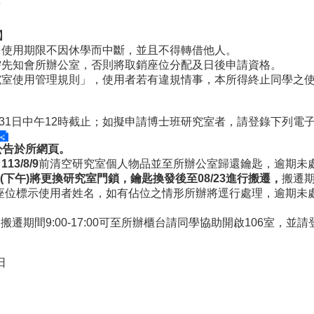
】
，使用期限不因休學而中斷，並且不得轉借他人。
需先知會所辦公室，否則將取銷座位分配及日後申請資格。
究室使用管理規則」，使用者若有違規情事，本所得終止同學之
07/31日中午12時截止；如擬申請博士班研究室者，請登錄下列電
公告於所網頁。
：
113/8/9
前清空研究室個人物品並至所辦公室歸還鑰匙，逾期未
(
下午
)
將更換研究室門鎖，鑰匙換發後至
08/23
進行搬遷，
搬遷
定之座位標示使用者姓名，如有佔位之情形所辦將逕行處理，逾期
遷期間9:00-17:00可至所辦櫃台請同學協助開啟106室，並
日