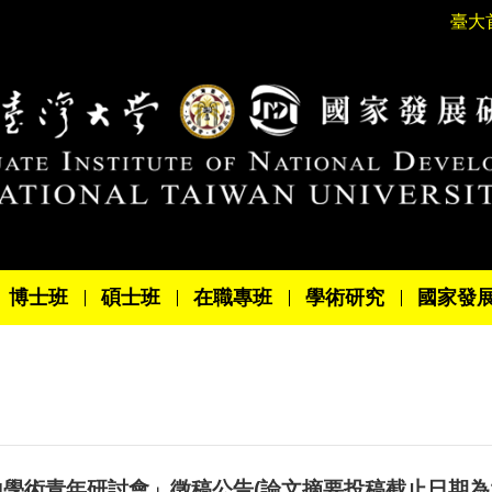
臺大
博士班
碩士班
在職專班
學術研究
國家發
山學術青年研討會」徵稿公告(論文摘要投稿截止日期為11