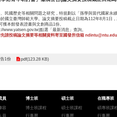
展、民國歷史等相關問題之研究，特規劃以「孫學與當代國家永
五)於國立臺灣師範大學。論文摘要投稿截止日期為112年8月1日，
可獲本館發表證書與文創商品1份。
ww.yatsen.gov.tw)點選「最新消息」查詢。
稿論文摘要等相關資料寄至國發所信箱 ndintu@ntu.edu.
告1份
pdf(123.28 KB)
成員
博士班
碩士班
在職專班
陣容
博士班課程
碩士班課程
碩專班課
人員
行事曆
行事曆
行事曆