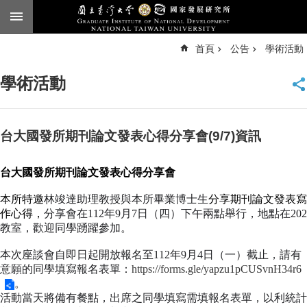
跳到主要內容區塊
進
首頁
公告
學術活動
階
搜
尋
學術活動
臺
大
首
頁
台大國發所期刊論文發表心得分享會(9/7)資訊
English
台大國發所期刊論文發表心得分享會
公
告
本所特邀
林竣達助理教授與本所畢業博士生
分享期刊論文發表寫
作心得，
分享會在112年9月7日（四）下午兩點舉行，地點在202
本
教室，
歡迎同學踴躍參加。
所
簡
本次座談會自即日起開放報名至112年9月4日（一）截止，請有
介
意願的同學填寫報名表單：
https://forms.gle/yapzu1pCUSvnH34r6
。
本
活動當天將備有餐點，出席之同學填寫需填報名表單，以利統計
所