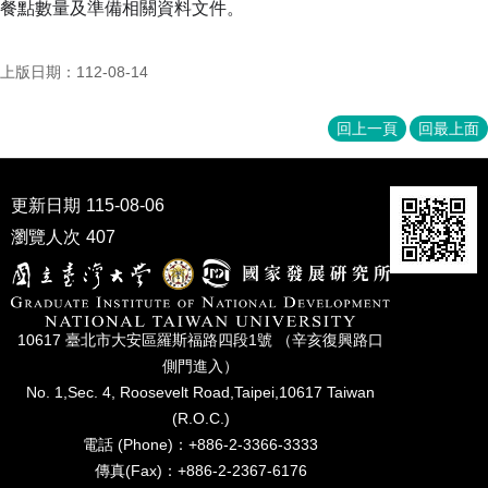
餐點數量及準備相關資料文件。
成
員
上版日期：112-08-14
博
士
班
回上一頁
回最上面
碩
士
更新日期
115-08-06
班
瀏覽人次
407
在
職
專
班
10617 臺北市⼤安區羅斯福路四段1號 （辛亥復興路⼝
學
側⾨進入）
術
No. 1,Sec. 4, Roosevelt Road,Taipei,10617 Taiwan
研
(R.O.C.)
究
電話 (Phone)：+886-2-3366-3333
傳真(Fax)：+886-2-2367-6176
國