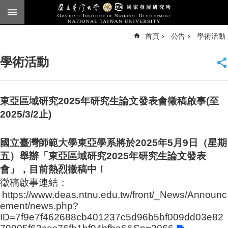
跳到主要內容區塊
進
首頁
公告
學術活動
階
搜
尋
學術活動
臺
大
首
頁
東亞區域研究2025年研究生論文發表會徵稿啟事(至
English
2025/3/2止)
公
國立臺灣師範大學東亞學系將於
2025
年
5
月
9
日（星期
告
五）舉辦「東亞區域研究
2025
年研究生論文發表
本
會」，目前熱烈徵稿中！
所
徵稿啟事連結：
簡
https://www.deas.ntnu.edu.tw/front/_News/Announc
介
ement/news.php?
本
ID=7f9e7f462688cb401237c5d96b5bf009dd03e82
所