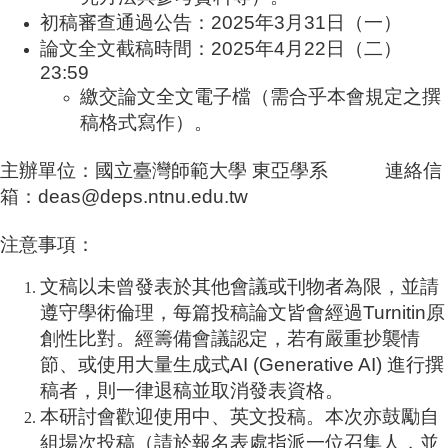
家
初稿審查通過公告：
2025
年
3
月
31
日（一）
發
論文全文截稿時間：
2025
年
4
月
22
日（二）
展
23:59
研
究
繳交論文全文電子檔（需合乎本會規定之撰
期
稿格式寫作）。
刊
主辦單位：國立臺灣師範大學
東亞學系 連絡信
口
試
箱：
deas@deps.ntnu.edu.tw
專
區
注意事項：
所
文稿以未曾發表於其他會議或刊物者為限，並請
學
遵守學術倫理，每篇投稿論文皆會經過
Turnitin
原
會
創性比對。經籌備會議認定，若有嚴重抄襲情
節、或使用大量生成式
AI (Generative AI)
進行撰
稿者，則一律退稿並取消發表資格。
本研討會歡迎使用中、英文投稿。本次亦鼓勵自
組場次投稿（請於報名表處指派一位召集人，並