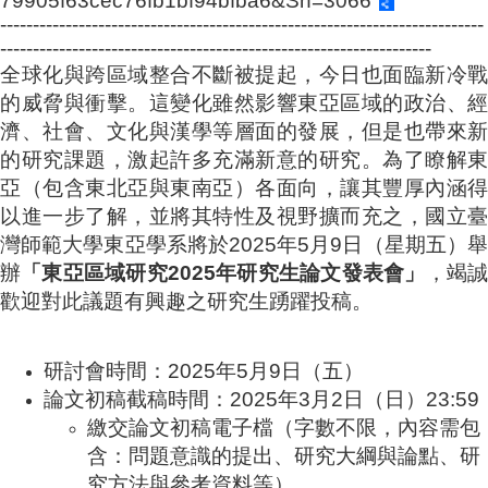
79905f63cec76fb1bf94bfba6&Sn=3066
成
--------------------------------------------------------------------------
員
------------------------------------------------------------------
全球化與跨區域整合不斷被提起，今日也面臨新冷戰
博
的威脅與衝擊。這變化雖然影響東亞區域的政治、經
士
班
濟、社會、文化與漢學等層面的發展，但是也帶來新
的研究課題，激起許多充滿新意的研究。為了瞭解東
碩
亞（包含東北亞與東南亞）各面向，讓其豐厚內涵得
士
班
以進一步了解，並將其特性及視野擴而充之，國立臺
灣師範大學東亞學系將於
2025
年
5
月
9
日（星期五）
在
辦
「東亞區域研究
2025
年研究生論文發表會」
，竭
職
歡迎對此議題有興趣之研究生踴躍投稿。
專
班
學
研討會時間：
2025
年
5
月
9
日（五）
術
論文初稿截稿時間：
2025
年
3
月
2
日（日）
23:59
研
繳交論文初稿電子檔（字數不限，內容需包
究
含：問題意識的提出、研究大綱與論點、研
國
究方法與參考資料等）。