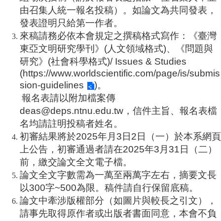
由召集人統一報名投稿）。如論文為共同發表，
發表證明只給第一作者。
來稿請務必依本會規定之撰稿格式寫作：《臺灣
東亞文明研究學刊》
(
人文領域格式
)
、《問題與
研究》
(
社會科學格式
)/ Issues & Studies
(
https://www.worldscientific.com/page/is/submis
sion-guidelines
)
。
報名表請以附加檔案傳
deas@deps.ntnu.edu.tw
，信件主旨、報名表檔
名均請註明投稿者姓名
。
初審結果將於
2025
年月
3
日
2
日（一）於本系網頁
上公告，初審通過者請在
2025
年
3
月
31
日（二）
前，繳交論文全文電子檔。
論文全文字數需為一萬至兩萬字左右，摘要文長
以
300
字
~500
為限。稿件請自行保留底稿。
論文中牽涉版權部分（如圖片與較長之引文），
請事先取得原作者或出版者書面同意，本會不負