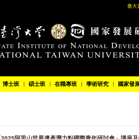
臺大
博士班
碩士班
在職專班
學術研究
國家發
「2025阿里山世界遺產潛力點國際青年研討會」講座