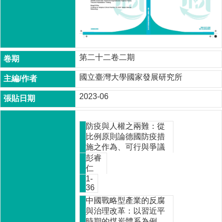
成
員
博
士
班
第二十二卷二期
碩
國立臺灣大學國家發展研究所
士
班
2023-06
在
職
防疫與人權之兩難：從
專
比例原則論德國防疫措
班
施之作為、可行與爭議
彭睿
學
仁
術
1-
研
36
究
中國戰略型產業的反腐
與治理改革：以習近平
國
時期的煤炭體系為例