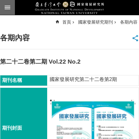
跳到主要內容區塊
進
首頁
國家發展研究期刊
各期內容
階
搜
尋
各期內容
臺
大
首
頁
第二十二卷第二期 Vol.22 No.2
English
國家發展研究第二十二卷第2期
公
告
本
所
簡
介
本
所