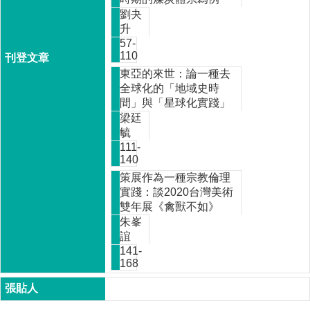
家
劉夬
發
升
展
57-
研
110
究
東亞的來世：論一種去
期
全球化的「地域史時
刊
間」與「星球化實踐」
梁廷
口
毓
試
111-
專
140
區
策展作為一種宗教倫理
所
實踐：談2020台灣美術
學
雙年展《禽獸不如》
會
朱峯
誼
141-
168