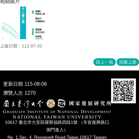
相關圖片
上版日期：112-07-31
回上一頁
回最上面
更新日期
115-08-06
瀏覽人次
1270
10617 臺北市⼤安區羅斯福路四段1號 （辛亥復興路⼝
側⾨進入）
No. 1,Sec. 4, Roosevelt Road,Taipei,10617 Taiwan