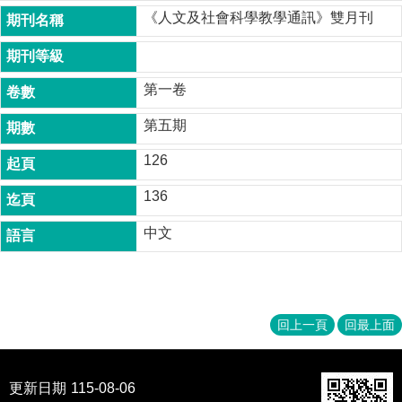
成
《人文及社會科學教學通訊》雙月刊
員
博
士
第一卷
班
第五期
碩
士
126
班
136
在
職
中文
專
班
學
術
回上一頁
回最上面
研
究
更新日期
115-08-06
國