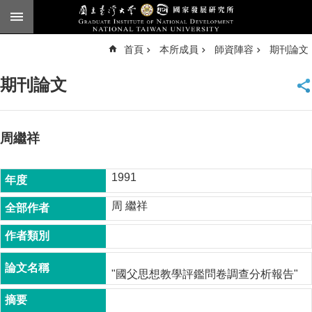
跳到主要內容區塊
進
首頁
本所成員
師資陣容
期刊論文
階
搜
尋
期刊論文
臺
大
首
頁
周繼祥
English
1991
公
告
周 繼祥
本
所
簡
介
"國父思想教學評鑑問卷調查分析報告"
本
所