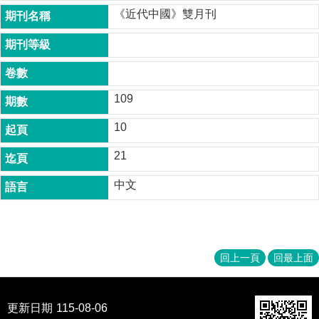
成
《近代中國》雙月刊
員
博
士
班
109
碩
士
10
班
21
在
職
中文
專
班
學
術
回上一頁
回最上面
研
究
更新日期
115-08-06
國