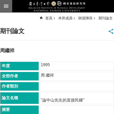
跳到主要內容區塊
進
首頁
本所成員
師資陣容
期刊論文
階
搜
尋
期刊論文
臺
大
首
頁
周繼祥
English
1995
公
告
周 繼祥
本
所
簡
介
"論中山先生的直接民權"
本
所