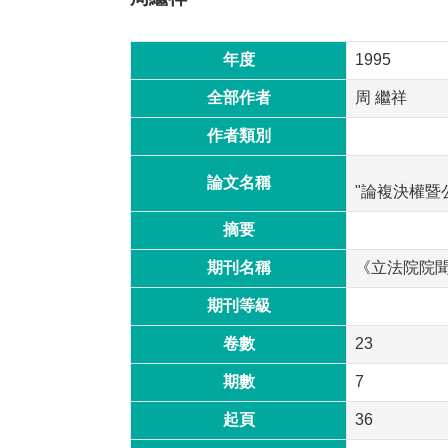
年度
1995
全部作者
周 繼祥
作者類別
論文名稱
"論複決權暨
摘要
期刊名稱
《立法院院
期刊等級
卷數
23
期數
7
起頁
36