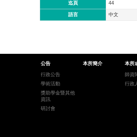
迄頁
44
語言
中文
公告
本所簡介
本所
行政公告
師資
學術活動
行政
獎助學金暨其他
資訊
研討會