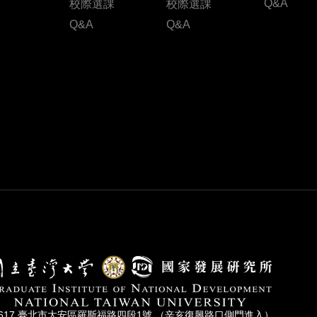
Q&A
校際選課
校際選課
Q&A
Q&A
0617 臺北市⼤安區羅斯福路四段1號 （辛亥復興路⼝側⾨進入）