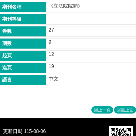
成
《立法院院聞》
員
博
士
27
班
9
碩
士
12
班
19
在
職
中文
專
班
學
術
回上一頁
回最上面
研
究
更新日期
115-08-06
國