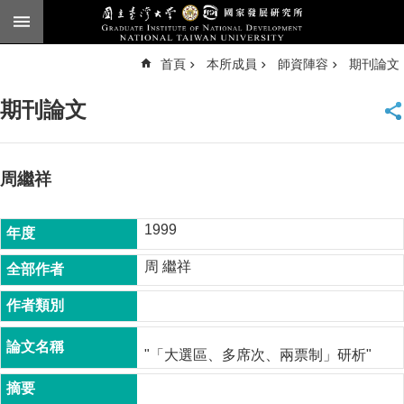
跳到主要內容區塊
進
首頁
本所成員
師資陣容
期刊論文
階
搜
尋
期刊論文
臺
大
首
頁
周繼祥
English
1999
公
告
周 繼祥
本
所
簡
介
"「大選區、多席次、兩票制」研析"
本
所