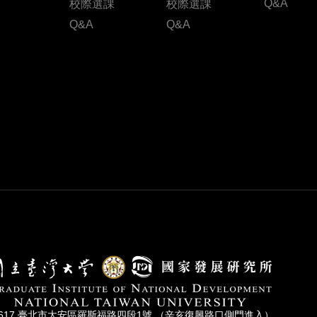
Q&A
校際選課
校際選課
Q&A
Q&A
0617 臺北市⼤安區羅斯福路四段1號 （辛亥復興路⼝側⾨進入）