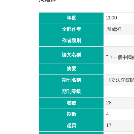
年度
2000
全部作者
周 繼祥
作者類別
論文名稱
"〈一個中國
摘要
期刊名稱
《立法院院
期刊等級
卷數
28
期數
4
起頁
17