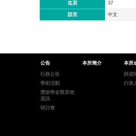
迄頁
37
語言
中文
公告
本所簡介
本所
行政公告
師資
學術活動
行政
獎助學金暨其他
資訊
研討會