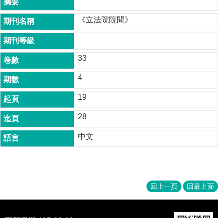
成
員
《立法院院聞》
博
士
班
33
碩
4
士
班
19
在
28
職
專
中文
班
學
術
研
回上一頁
回最上面
究
國