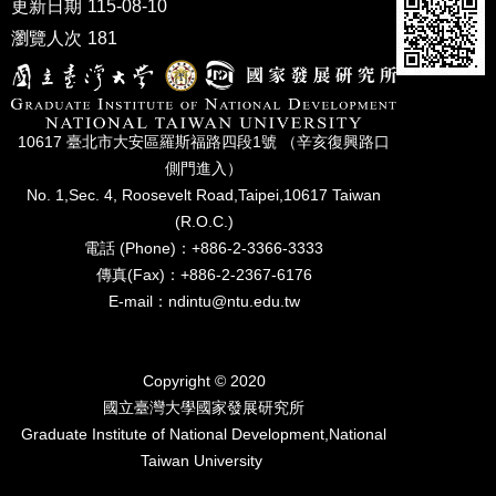
更新日期
115-08-10
家
發
瀏覽人次
181
展
研
究
期
10617 臺北市⼤安區羅斯福路四段1號 （辛亥復興路⼝
刊
側⾨進入）
口
No. 1,Sec. 4, Roosevelt Road,Taipei,10617 Taiwan
試
(R.O.C.)
專
電話 (Phone)：+886-2-3366-3333
區
傳真(Fax)：+886-2-2367-6176
所
E-mail：ndintu@ntu.edu.tw
學
會
Copyright © 2020
國立臺灣⼤學國家發展研究所
Graduate Institute of National Development,National
Taiwan University