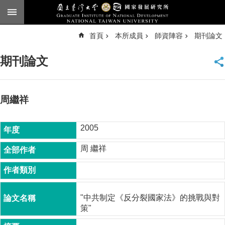
跳到主要內容區塊
進
首頁
本所成員
師資陣容
期刊論文
階
搜
尋
期刊論文
臺
大
首
頁
周繼祥
English
2005
公
告
周 繼祥
本
所
簡
介
"中共制定《反分裂國家法》的挑戰與對
策"
本
所