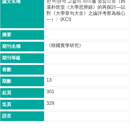
한 비판적 고찰의 의미를 중심으로（西
成
溪朴世堂《大學思辨錄》的再探討―以
員
對《大學章句大全》之論評考察為核心
―）〉(KCI)
博
士
班
碩
《韓國實學研究》
士
班
在
職
專
13
班
301
學
術
329
研
究
國