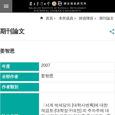
跳到主要內容區塊
進
首頁
本所成員
師資陣容
期刊論文
階
搜
尋
期刊論文
臺
大
首
頁
姜智恩
English
2007
公
告
姜智恩
本
所
簡
介
〈서계 박세당의 [대학사변록]에 대한
本
재검토-[대학장구대전] 의 주자주에 대
所