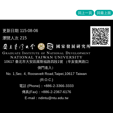
家
發
展
回上一頁
回最上面
研
究
期
更新日期
115-08-06
刊
瀏覽人次
215
口
試
專
區
10617 臺北市⼤安區羅斯福路四段1號 （辛亥復興路⼝
側⾨進入）
所
No. 1,Sec. 4, Roosevelt Road,Taipei,10617 Taiwan
學
會
(R.O.C.)
電話 (Phone)：+886-2-3366-3333
傳真(Fax)：+886-2-2367-6176
E-mail：ndintu@ntu.edu.tw