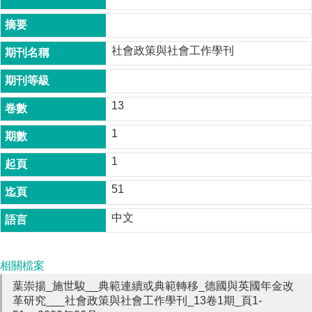
成
員
社會政策與社會工作學刊
博
士
班
13
碩
士
1
班
1
在
職
51
專
班
中文
學
術
研
相關檔案
究
葉崇揚_施世駿__典範連續或典範轉移_德國與英國年金改
革研究___社會政策與社會工作學刊_13卷1期_頁1-
國