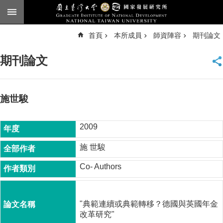
跳到主要內容區塊
進
首頁
本所成員
師資陣容
期刊論文
階
搜
尋
期刊論文
臺
大
首
頁
施世駿
English
2009
公
告
施 世駿
本
Co- Authors
所
簡
介
"典範連續或典範轉移？德國與英國年金
本
改革研究"
所