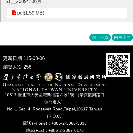
51__2009年06月
家
發
pdf(1.59 MB)
展
研
究
期
回上一頁
回最上面
刊
口
試
更新日期
115-08-06
專
瀏覽人次
256
區
所
學
會
10617 臺北市⼤安區羅斯福路四段1號 （辛亥復興路⼝
側⾨進入）
No. 1,Sec. 4, Roosevelt Road,Taipei,10617 Taiwan
(R.O.C.)
電話 (Phone)：+886-2-3366-3333
傳真(Fax)：+886-2-2367-6176