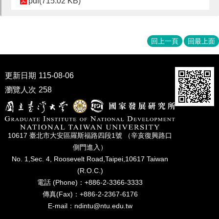
pdf(715.02 KB)
家
發
展
研
回上一頁
回最上面
究
期
刊
更新日期
115-08-06
口
瀏覽人次
258
試
專
區
所
10617 臺北市⼤安區羅斯福路四段1號 （辛亥復興路⼝
學
側⾨進入）
會
No. 1,Sec. 4, Roosevelt Road,Taipei,10617 Taiwan
(R.O.C.)
電話 (Phone)：+886-2-3366-3333
傳真(Fax)：+886-2-2367-6176
E-mail：ndintu@ntu.edu.tw