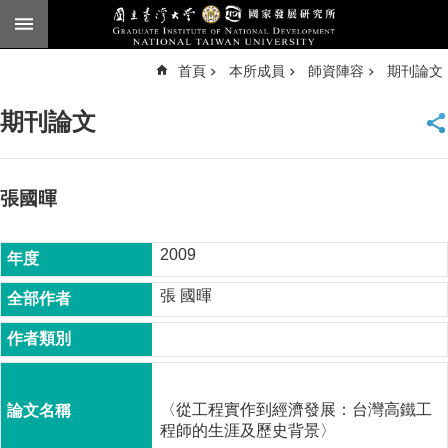
跳到主要內容區塊
進
首頁
本所成員
師資陣容
期刊論文
階
搜
尋
期刊論文
臺
大
首
頁
張國暉
English
2009
公
告
張 國暉
本
所
簡
介
〈從工程實作到經濟發展：台灣高鐵工
本
程師的生涯及歷史背景〉
所