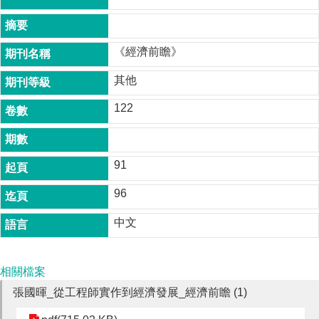
成
員
《經濟前瞻》
博
士
其他
班
122
碩
士
班
91
在
職
96
專
班
中文
學
術
研
相關檔案
究
張國暉_從工程師實作到經濟發展_經濟前瞻 (1)
國