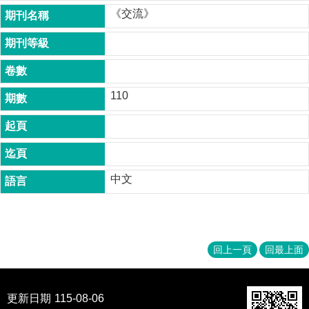
成
《交流》
員
博
士
班
110
碩
士
班
在
職
中文
專
班
學
術
回上一頁
回最上面
研
究
更新日期
115-08-06
國