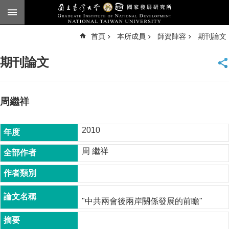
跳到主要內容區塊
進
首頁
本所成員
師資陣容
期刊論文
階
搜
尋
期刊論文
臺
大
首
頁
周繼祥
English
2010
公
告
周 繼祥
本
所
簡
介
"中共兩會後兩岸關係發展的前瞻"
本
所