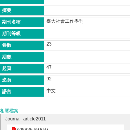
成
員
臺大社會工作學刊
博
士
班
23
碩
士
班
47
在
職
92
專
班
中文
學
術
研
相關檔案
究
Journal_article2011
國
pdf(939.69 KB)