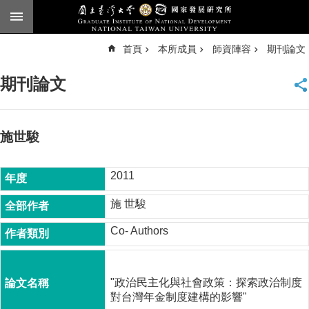
跳到主要內容區塊
進
首頁
本所成員
師資陣容
期刊論文
階
搜
尋
期刊論文
臺
大
首
頁
施世駿
English
2011
公
告
施 世駿
本
Co- Authors
所
簡
介
"政治民主化與社會政策：探索政治制度
本
對台灣年金制度建構的影響"
所