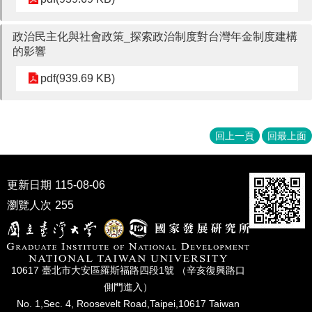
家
發
展
政治民主化與社會政策_探索政治制度對台灣年金制度建構
研
的影響
究
pdf(939.69 KB)
期
刊
口
試
回上一頁
回最上面
專
區
更新日期
115-08-06
所
學
瀏覽人次
255
會
10617 臺北市⼤安區羅斯福路四段1號 （辛亥復興路⼝
側⾨進入）
No. 1,Sec. 4, Roosevelt Road,Taipei,10617 Taiwan