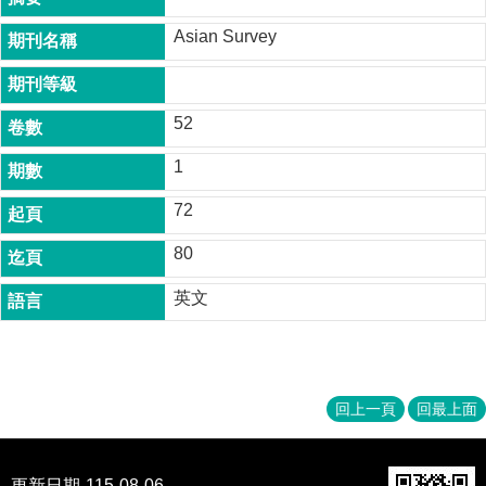
成
Asian Survey
員
博
士
52
班
碩
1
士
72
班
在
80
職
英文
專
班
學
術
研
回上一頁
回最上面
究
國
更新日期
115-08-06