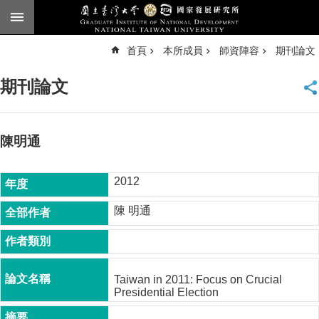
跳到主要內容區塊
進
首頁
本所成員
師資陣容
期刊論文
階
搜
尋
期刊論文
臺
大
首
頁
陳明通
English
2012
公
告
陳 明通
本
所
簡
介
Taiwan in 2011: Focus on Crucial
Presidential Election
本
所