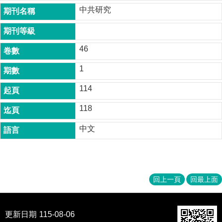
成
中共研究
員
博
士
46
班
1
碩
士
114
班
118
在
職
中文
專
班
學
術
回上一頁
回最上面
研
究
更新日期
115-08-06
國