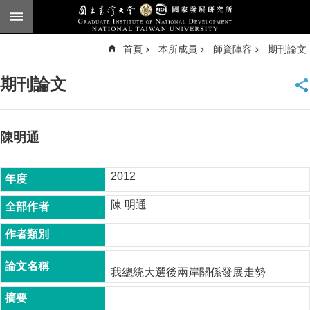
跳到主要內容區塊
進
首頁
本所成員
師資陣容
期刊論文
階
搜
尋
期刊論文
臺
大
首
頁
陳明通
English
2012
公
告
陳 明通
本
所
簡
介
我總統大選後兩岸關係發展走勢
本
所