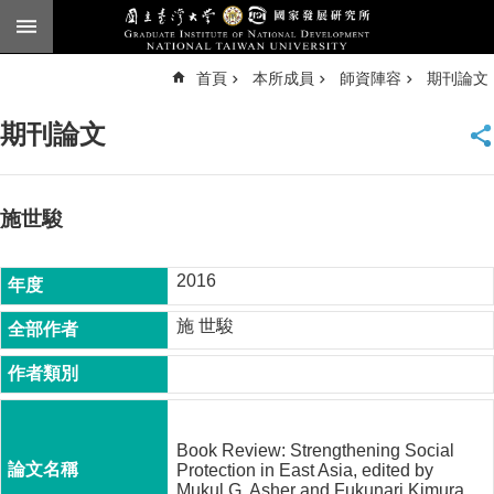
跳到主要內容區塊
進
首頁
本所成員
師資陣容
期刊論文
階
搜
尋
期刊論文
臺
大
首
頁
施世駿
English
2016
公
告
施 世駿
本
所
簡
介
Book Review: Strengthening Social
本
Protection in East Asia, edited by
所
Mukul G. Asher and Fukunari Kimura.