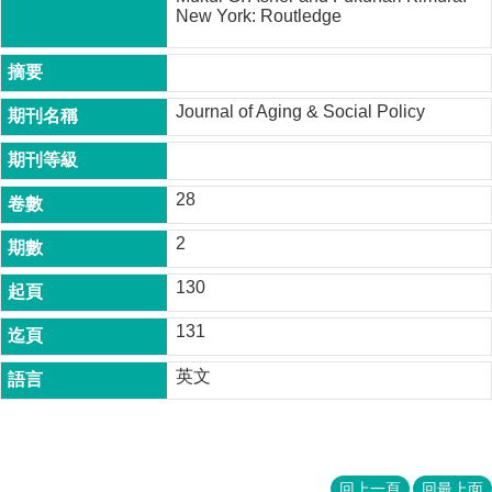
成
New York: Routledge
員
博
士
Journal of Aging & Social Policy
班
碩
士
28
班
2
在
職
130
專
班
131
學
英文
術
研
究
國
回上一頁
回最上面