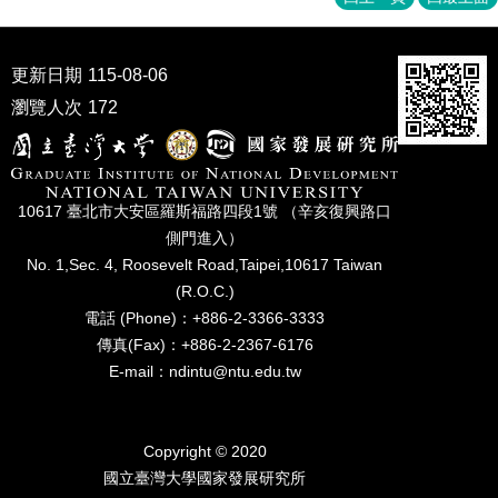
家
發
展
更新日期
115-08-06
研
究
瀏覽人次
172
期
刊
口
10617 臺北市⼤安區羅斯福路四段1號 （辛亥復興路⼝
試
專
側⾨進入）
區
No. 1,Sec. 4, Roosevelt Road,Taipei,10617 Taiwan
(R.O.C.)
所
電話 (Phone)：+886-2-3366-3333
學
傳真(Fax)：+886-2-2367-6176
會
E-mail：ndintu@ntu.edu.tw
Copyright © 2020
國立臺灣⼤學國家發展研究所