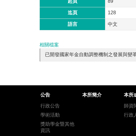
起頁
89
迄頁
128
語言
中文
相關檔案
已開發國家年金自動調整機制之發展與變革_
公告
本所簡介
本所
行政公告
師資
學術活動
行政
獎助學金暨其他
資訊