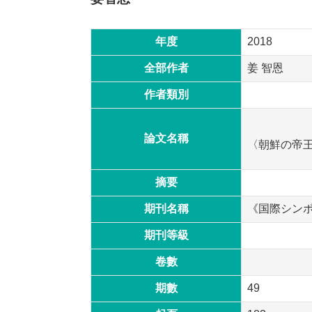
年度
2018
全部作者
姜 智恩
作者類別
論文名稱
〈朝鮮の帝
摘要
期刊名稱
《国際シン
期刊等級
卷數
期數
49