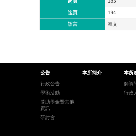
起頁
183
迄頁
194
語言
韓文
公告
本所簡介
本所
行政公告
師資
學術活動
行政
獎助學金暨其他
資訊
研討會