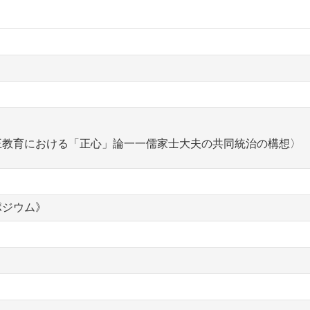
王教育における「正心」論一一儒家士大夫の共同統治の構想〉
ポジウム》