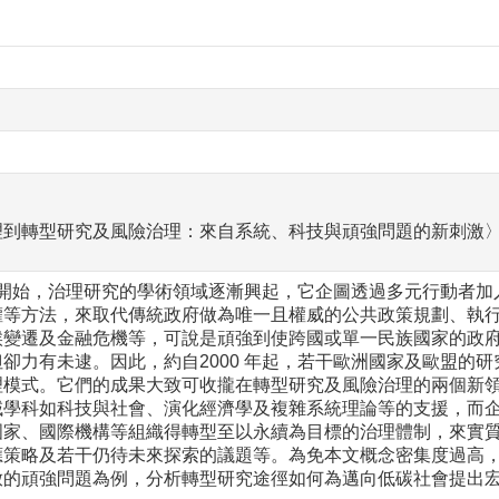
理到轉型研究及風險治理：來自系統、科技與頑強問題的新刺激
年代開始，治理研究的學術領域逐漸興起，它企圖透過多元行動者
等方法，來取代傳統政府做為唯一且權威的公共政策規劃、執行及
候變遷及金融危機等，可說是頑強到使跨國或單一民族國家的政
卻力有未逮。因此，約自2000 年起，若干歐洲國家及歐盟的
理模式。它們的成果大致可收攏在轉型研究及風險治理的兩個新
域學科如科技與社會、演化經濟學及複雜系統理論等的支援，而
國家、國際機構等組織得轉型至以永續為目標的治理體制，來實
應策略及若干仍待未來探索的議題等。為免本文概念密集度過高
放的頑強問題為例，分析轉型研究途徑如何為邁向低碳社會提出