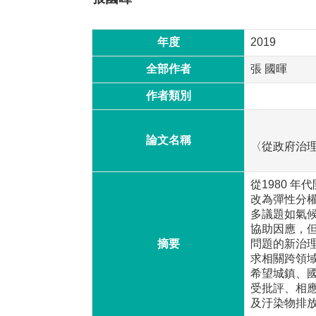
年度
2019
全部作者
張 國暉
作者類別
論文名稱
〈從政府治
從1980 
改為彈性分權
多議題如氣
協助因應，但
摘要
問題的新治
求相關跨領
希望城鎮、
受批評、相
及汙染物排