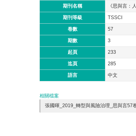
期刊名稱
《思與言：
期刊等級
TSSCI
卷數
57
期數
3
起頁
233
迄頁
285
語言
中文
相關檔案
張國暉_2019_轉型與風險治理_思與言57