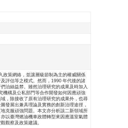
〉
加入政策網絡，並讓層級節制為主的權威關係
評估等之模式。然而，1990 年代後的諸
府們治絲益棼。雖然治理研究的成果及時加入
研究機構及公私部門等合作開發如何因應頑強
領域，除接收了原有治理研究的成果外，也尋
企圖發展出兼具理論及實務的創新治理途徑，
質地克服頑強問題。本文亦分析該二新領域所
，亦以臺灣燃油機車政體轉型來因應溫室氣體
宏觀觀察及政策建議。