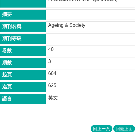
成
員
博
Ageing & Society
士
班
碩
40
士
班
3
在
604
職
專
625
班
英文
學
術
研
究
回上一頁
回最上面
國