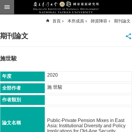
跳到主要內容區塊
進
首頁
本所成員
師資陣容
期刊論文
階
搜
尋
期刊論文
臺
大
首
頁
施世駿
English
2020
公
告
施 世駿
本
所
簡
介
Public-Private Pension Mixes in East
本
Asia: Institutional Diversity and Policy
所
Implications for Old-Age Security