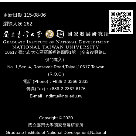
家
發
更新日期
115-08-06
展
研
瀏覽人次
262
究
期
刊
口
10617 臺北市⼤安區羅斯福路四段1號 （辛亥復興路⼝
試
側⾨進入）
專
No. 1,Sec. 4, Roosevelt Road,Taipei,10617 Taiwan
區
(R.O.C.)
電話 (Phone)：+886-2-3366-3333
所
傳真(Fax)：+886-2-2367-6176
學
會
E-mail：ndintu@ntu.edu.tw
Copyright © 2020
國立臺灣⼤學國家發展研究所
Graduate Institute of National Development,National