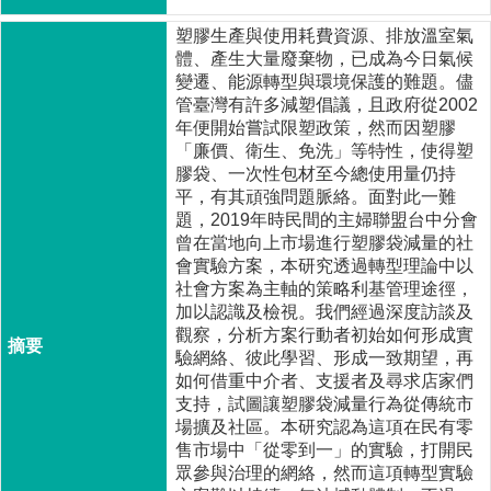
成
塑膠生產與使用耗費資源、排放溫室氣
員
體、產生大量廢棄物，已成為今日氣候
博
變遷、能源轉型與環境保護的難題。儘
士
管臺灣有許多減塑倡議，且政府從2002
班
年便開始嘗試限塑政策，然而因塑膠
「廉價、衛生、免洗」等特性，使得塑
碩
膠袋、一次性包材至今總使用量仍持
士
平，有其頑強問題脈絡。面對此一難
班
題，2019年時民間的主婦聯盟台中分會
曾在當地向上市場進行塑膠袋減量的社
在
會實驗方案，本研究透過轉型理論中以
職
社會方案為主軸的策略利基管理途徑，
專
加以認識及檢視。我們經過深度訪談及
班
觀察，分析方案行動者初始如何形成實
驗網絡、彼此學習、形成一致期望，再
學
如何借重中介者、支援者及尋求店家們
術
支持，試圖讓塑膠袋減量行為從傳統市
研
場擴及社區。本研究認為這項在民有零
究
售市場中「從零到一」的實驗，打開民
眾參與治理的網絡，然而這項轉型實驗
國