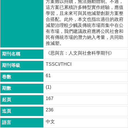
方案難以持續，無法撼動體制。不過，
家
這方案已累積許多轉型實作經驗，應值
發
學習，且未來可與其他減塑創新方案整
展
合搭配。此外，本文也指出過往的政府
研
減塑治理較少觸及傳統市場而集中在公
究
有市場，我們建議政府應將公民社會和
期
民有傳統市場的潛力納入考量，共同助
刊
推減塑。
口
《思與言：人文與社會科學期刊》
試
專
TSSCI/THCI
區
61
所
學
(1)
會
167
236
中文