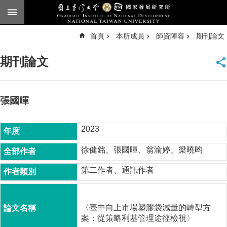
跳到主要內容區塊
進
首頁
本所成員
師資陣容
期刊論文
階
搜
尋
期刊論文
臺
大
首
頁
張國暉
English
2023
公
告
徐健銘、張國暉、翁渝婷、梁曉昀
本
第二作者、通訊作者
所
簡
介
〈臺中向上市場塑膠袋減量的轉型方
本
案：從策略利基管理途徑檢視〉
所