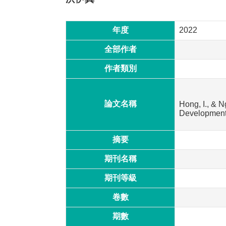
年度
2022
全部作者
作者類別
論文名稱
Hong, I., & 
Development
摘要
期刊名稱
期刊等級
卷數
期數