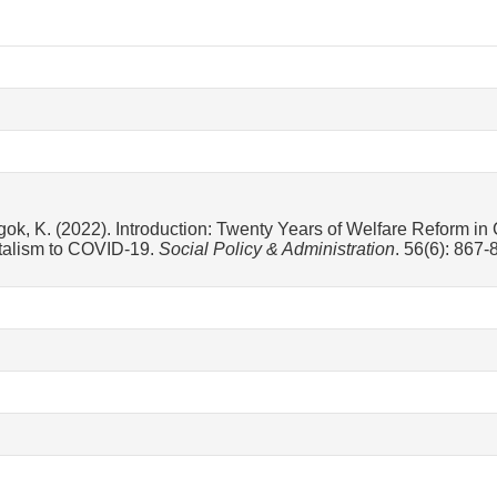
Ngok, K. (2022). Introduction: Twenty Years of Welfare Reform i
alism to COVID-19.
Social Policy & Administration
. 56(6): 867-