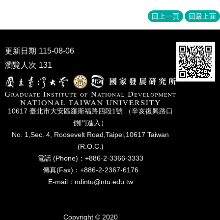
家
發
回上一頁
回最上面
展
研
究
更新日期
115-08-06
期
瀏覽人次
131
刊
口
試
專
10617 臺北市⼤安區羅斯福路四段1號 （辛亥復興路⼝
區
側⾨進入）
所
No. 1,Sec. 4, Roosevelt Road,Taipei,10617 Taiwan
學
(R.O.C.)
會
電話 (Phone)：+886-2-3366-3333
傳真(Fax)：+886-2-2367-6176
E-mail：ndintu@ntu.edu.tw
Copyright © 2020