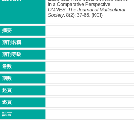
成
in a Comparative Perspective,
OMNES: The Journal of Multicultural
員
Society
. 8(2): 37-66. (KCI)
博
士
班
碩
士
班
在
職
專
班
學
術
研
究
國