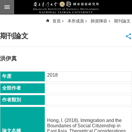
跳到主要內容區塊
進
首頁
本所成員
師資陣容
期刊論文
階
搜
尋
期刊論文
臺
大
首
頁
洪伊真
English
2018
公
告
本
所
簡
介
Hong, I. (2018). Immigration and the
本
Boundaries of Social Citizenship in
所
East Asia. Theoretical Considerations