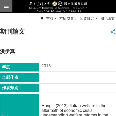
跳到主要內容區塊
進
首頁
本所成員
師資陣容
期刊論文
階
搜
尋
期刊論文
臺
大
首
頁
洪伊真
English
2013
公
告
本
所
簡
介
Hong I. (2013). Italian welfare in the
本
aftermath of economic crisis:
所
understanding welfare reforms in the