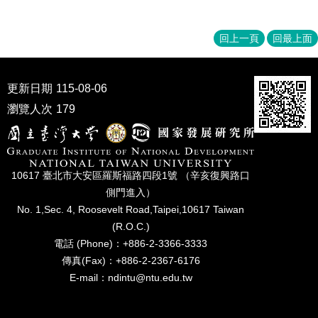
家
發
展
回上一頁
回最上面
研
究
期
更新日期
115-08-06
刊
瀏覽人次
179
口
試
專
區
10617 臺北市⼤安區羅斯福路四段1號 （辛亥復興路⼝
側⾨進入）
所
學
No. 1,Sec. 4, Roosevelt Road,Taipei,10617 Taiwan
會
(R.O.C.)
電話 (Phone)：+886-2-3366-3333
傳真(Fax)：+886-2-2367-6176
E-mail：ndintu@ntu.edu.tw