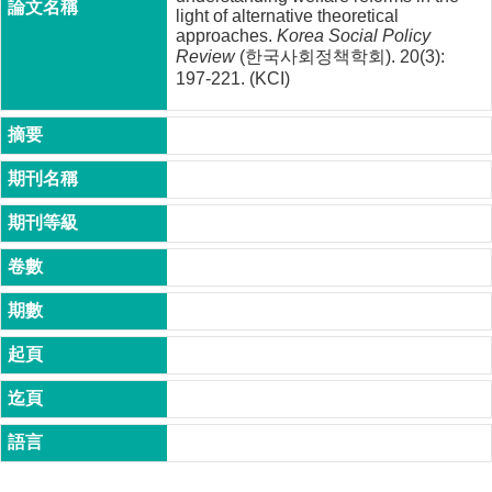
成
light of alternative theoretical
approaches.
Korea Social Policy
員
Review
(한국사회정책학회). 20(3):
197-221. (KCI)
博
士
班
碩
士
班
在
職
專
班
學
術
研
究
國