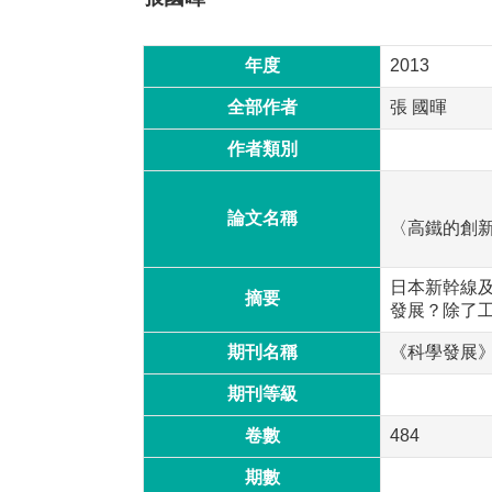
年度
2013
全部作者
張 國暉
作者類別
論文名稱
〈高鐵的創
日本新幹線
摘要
發展？除了
期刊名稱
《科學發展
期刊等級
卷數
484
期數