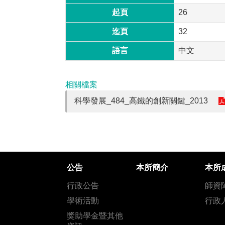
起頁
26
迄頁
32
語言
中文
相關檔案
科學發展_484_高鐵的創新關鍵_2013
公告
本所簡介
本所
行政公告
師資
學術活動
行政
獎助學金暨其他