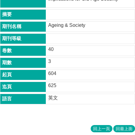
成
員
博
Ageing & Society
士
班
碩
40
士
班
3
在
604
職
專
625
班
英文
學
術
研
究
回上一頁
回最上面
國