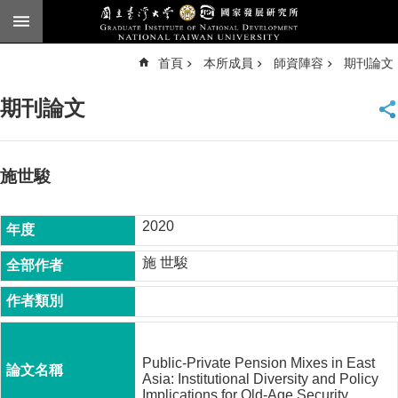
跳到主要內容區塊
進
首頁
本所成員
師資陣容
期刊論文
階
搜
尋
期刊論文
臺
大
首
頁
施世駿
English
2020
公
告
施 世駿
本
所
簡
介
Public-Private Pension Mixes in East
本
Asia: Institutional Diversity and Policy
所
Implications for Old-Age Security