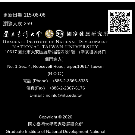
家
發
更新日期
115-08-06
展
研
瀏覽人次
259
究
期
刊
口
10617 臺北市⼤安區羅斯福路四段1號 （辛亥復興路⼝
試
側⾨進入）
專
No. 1,Sec. 4, Roosevelt Road,Taipei,10617 Taiwan
區
(R.O.C.)
電話 (Phone)：+886-2-3366-3333
所
傳真(Fax)：+886-2-2367-6176
學
會
E-mail：ndintu@ntu.edu.tw
Copyright © 2020
國立臺灣⼤學國家發展研究所
Graduate Institute of National Development,National