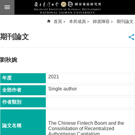
跳到主要內容區塊
進
首頁
本所成員
師資陣容
期刊論文
階
搜
尋
期刊論文
臺
大
首
頁
劉秋婉
English
2021
公
告
Single author
本
所
簡
介
The Chinese Fintech Boom and the
本
Consolidation of Recentralized
所
Authoritarian Capitalism.