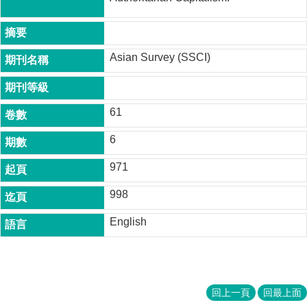
成
員
博
Asian Survey (SSCI)
士
班
碩
61
士
班
6
在
971
職
專
998
班
English
學
術
研
究
回上一頁
回最上面
國