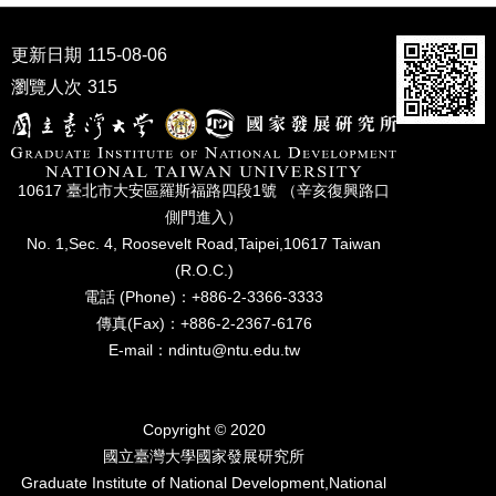
家
發
更新日期
115-08-06
展
研
瀏覽人次
315
究
期
刊
口
10617 臺北市⼤安區羅斯福路四段1號 （辛亥復興路⼝
試
側⾨進入）
專
No. 1,Sec. 4, Roosevelt Road,Taipei,10617 Taiwan
區
(R.O.C.)
電話 (Phone)：+886-2-3366-3333
所
傳真(Fax)：+886-2-2367-6176
學
會
E-mail：ndintu@ntu.edu.tw
Copyright © 2020
國立臺灣⼤學國家發展研究所
Graduate Institute of National Development,National