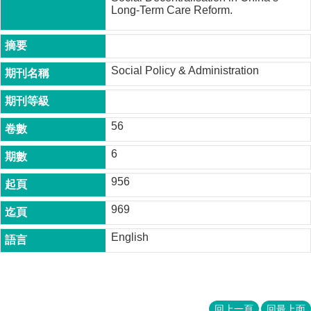
成
Long-Term Care Reform.
員
博
士
Social Policy & Administration
班
碩
士
56
班
6
在
職
956
專
班
969
學
English
術
研
究
國
回上一頁
回最上面