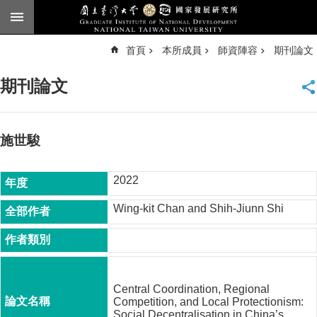
跳到主要內容區塊
進
首頁
本所成員
師資陣容
期刊論文
階
搜
尋
期刊論文
臺
大
首
頁
施世駿
English
2022
公
告
Wing-kit Chan and Shih-Jiunn Shi
本
所
簡
介
Central Coordination, Regional
本
Competition, and Local Protectionism:
所
Social Decentralisation in China’s