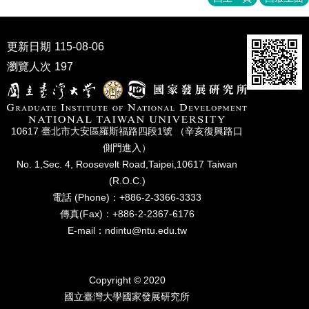
家
發
展
更新日期
115-08-06
研
究
瀏覽人次
197
期
刊
口
10617 臺北市⼤安區羅斯福路四段1號 （辛亥復興路⼝
試
專
側⾨進入）
區
No. 1,Sec. 4, Roosevelt Road,Taipei,10617 Taiwan
(R.O.C.)
所
電話 (Phone)：+886-2-3366-3333
學
傳真(Fax)：+886-2-2367-6176
會
E-mail：ndintu@ntu.edu.tw
Copyright © 2020
國立臺灣⼤學國家發展研究所