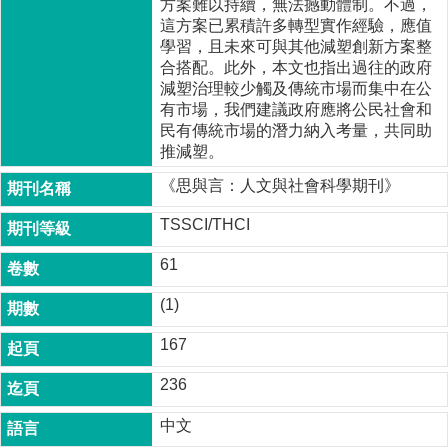
方案難以持續，無法撼動體制。不過，
家
這方案已累積許多轉型實作經驗，應值
發
學習，且未來可與其他減塑創新方案整
展
合搭配。此外，本文也指出過往的政府
研
減塑治理較少觸及傳統市場而集中在公
究
有市場，我們建議政府應將公民社會和
期
民有傳統市場的潛力納入考量，共同助
刊
推減塑。
口
《思與言：人文與社會科學期刊》
試
專
TSSCI/THCI
區
61
所
學
(1)
會
167
236
中文