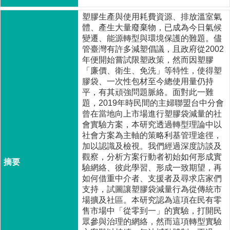
成
塑膠生產與使用耗費資源、排放溫室氣
員
體、產生大量廢棄物，已成為今日氣候
博
變遷、能源轉型與環境保護的難題。儘
士
管臺灣有許多減塑倡議，且政府從2002
班
年便開始嘗試限塑政策，然而因塑膠
「廉價、衛生、免洗」等特性，使得塑
碩
膠袋、一次性包材至今總使用量仍持
士
平，有其頑強問題脈絡。面對此一難
班
題，2019年時民間的主婦聯盟台中分會
曾在當地向上市場進行塑膠袋減量的社
在
會實驗方案，本研究透過轉型理論中以
職
社會方案為主軸的策略利基管理途徑，
專
加以認識及檢視。我們經過深度訪談及
班
觀察，分析方案行動者初始如何形成實
驗網絡、彼此學習、形成一致期望，再
學
如何借重中介者、支援者及尋求店家們
術
支持，試圖讓塑膠袋減量行為從傳統市
研
場擴及社區。本研究認為這項在民有零
究
售市場中「從零到一」的實驗，打開民
眾參與治理的網絡，然而這項轉型實驗
國