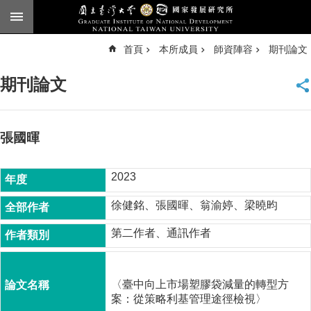
跳到主要內容區塊
進
首頁
本所成員
師資陣容
期刊論文
階
搜
尋
期刊論文
臺
大
首
頁
張國暉
English
2023
公
告
徐健銘、張國暉、翁渝婷、梁曉昀
本
第二作者、通訊作者
所
簡
介
〈臺中向上市場塑膠袋減量的轉型方
本
案：從策略利基管理途徑檢視〉
所