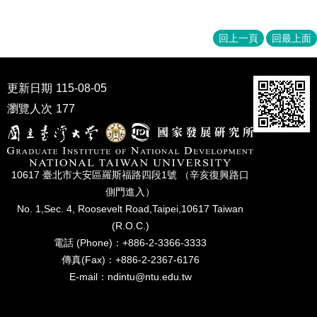
家
發
展
回上一頁
回最上面
研
究
期
更新日期
115-08-05
刊
瀏覽人次
177
口
試
專
區
10617 臺北市⼤安區羅斯福路四段1號 （辛亥復興路⼝
側⾨進入）
所
學
No. 1,Sec. 4, Roosevelt Road,Taipei,10617 Taiwan
會
(R.O.C.)
電話 (Phone)：+886-2-3366-3333
傳真(Fax)：+886-2-2367-6176
E-mail：ndintu@ntu.edu.tw