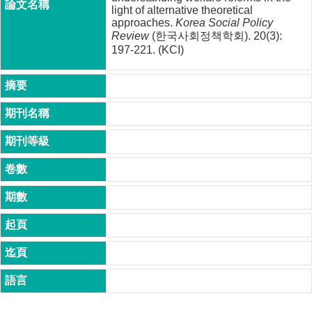
成
light of alternative theoretical
approaches.
Korea Social Policy
員
Review
(한국사회정책학회). 20(3):
197-221. (KCI)
博
士
班
碩
士
班
在
職
專
班
學
術
研
究
國