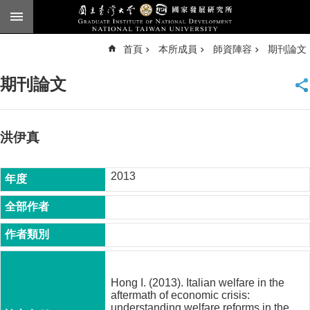
跳到主要內容區塊
進
首頁
本所成員
師資陣容
期刊論文
階
搜
尋
期刊論文
臺
大
首
頁
洪伊真
English
2013
公
告
本
所
簡
介
Hong I. (2013). Italian welfare in the
本
aftermath of economic crisis:
所
understanding welfare reforms in the