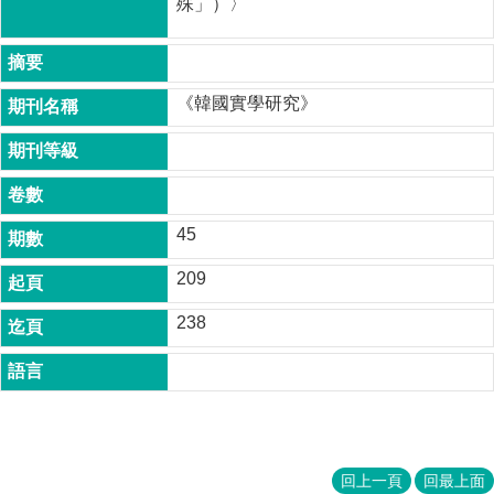
殊」）〉
成
員
博
《韓國實學研究》
士
班
碩
士
班
45
在
209
職
專
238
班
學
術
研
究
國
回上一頁
回最上面