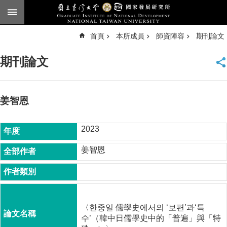
跳到主要內容區塊
進
首頁
本所成員
師資陣容
期刊論文
階
搜
尋
期刊論文
臺
大
首
頁
姜智恩
English
2023
公
告
姜智恩
本
所
簡
介
〈한중일 儒學史에서의 ‘보편’과‘특
本
수’（韓中日儒學史中的「普遍」與「特
所