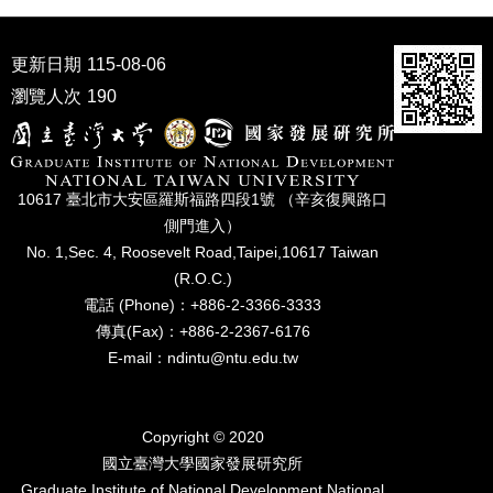
家
發
展
更新日期
115-08-06
研
瀏覽人次
190
究
期
刊
口
10617 臺北市⼤安區羅斯福路四段1號 （辛亥復興路⼝
試
側⾨進入）
專
No. 1,Sec. 4, Roosevelt Road,Taipei,10617 Taiwan
區
(R.O.C.)
所
電話 (Phone)：+886-2-3366-3333
學
傳真(Fax)：+886-2-2367-6176
會
E-mail：ndintu@ntu.edu.tw
Copyright © 2020
國立臺灣⼤學國家發展研究所
Graduate Institute of National Development,National