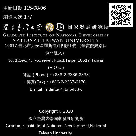
家
更新日期
115-08-06
發
展
瀏覽人次
177
研
究
期
刊
10617 臺北市⼤安區羅斯福路四段1號 （辛亥復興路⼝
口
側⾨進入）
試
No. 1,Sec. 4, Roosevelt Road,Taipei,10617 Taiwan
專
(R.O.C.)
區
電話 (Phone)：+886-2-3366-3333
傳真(Fax)：+886-2-2367-6176
所
學
E-mail：ndintu@ntu.edu.tw
會
Copyright © 2020
國立臺灣⼤學國家發展研究所
Graduate Institute of National Development,National
Taiwan University