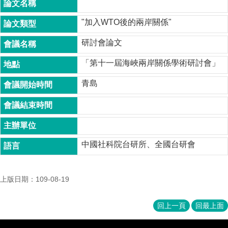
成
員
"加入WTO後的兩岸關係"
博
研討會論文
士
班
「第十一屆海峽兩岸關係學術研討會」
碩
青島
士
班
在
職
專
中國社科院台研所、全國台研會
班
學
上版日期：109-08-19
術
研
究
回上一頁
回最上面
國