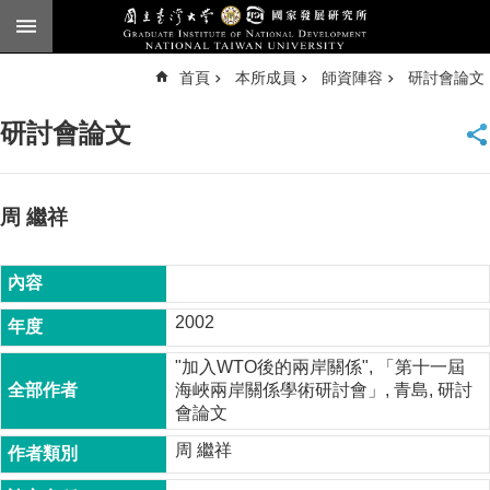
跳到主要內容區塊
進
首頁
本所成員
師資陣容
研討會論文
階
搜
尋
研討會論文
臺
大
首
頁
周 繼祥
English
公
告
2002
本
"加入WTO後的兩岸關係", 「第十一屆
所
海峽兩岸關係學術研討會」, 青島, 研討
簡
會論文
介
周 繼祥
本
所