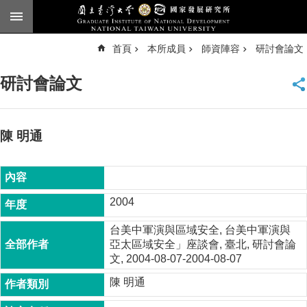
跳到主要內容區塊
進
首頁
本所成員
師資陣容
研討會論文
階
搜
尋
研討會論文
臺
大
首
頁
陳 明通
English
公
告
2004
本
台美中軍演與區域安全, 台美中軍演與
所
亞太區域安全」座談會, 臺北, 研討會論
簡
文, 2004-08-07-2004-08-07
介
陳 明通
本
所