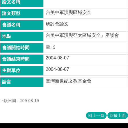
成
員
台美中軍演與區域安全
博
研討會論文
士
班
台美中軍演與亞太區域安全」座談會
碩
臺北
士
班
2004-08-07
在
2004-08-07
職
專
臺灣新世紀文教基金會
班
學
上版日期：109-08-19
術
研
究
回上一頁
回最上面
國