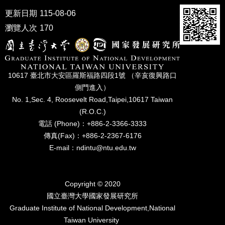
家
更新日期
115-08-06
發
展
瀏覽人次
170
研
究
期
刊
10617 臺北市⼤安區羅斯福路四段1號 （辛亥復興路⼝
口
側⾨進入）
試
No. 1,Sec. 4, Roosevelt Road,Taipei,10617 Taiwan
專
(R.O.C.)
區
電話 (Phone)：+886-2-3366-3333
傳真(Fax)：+886-2-2367-6176
所
學
E-mail：ndintu@ntu.edu.tw
會
Copyright © 2020
國立臺灣⼤學國家發展研究所
Graduate Institute of National Development,National
Taiwan University